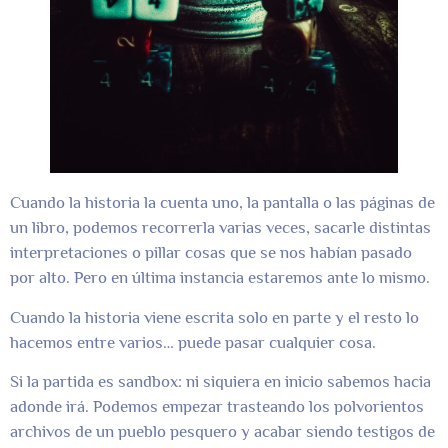
Cuando la historia la cuenta uno, la pantalla o las páginas de
un libro, podemos recorrerla varias veces, sacarle distintas
interpretaciones o pillar cosas que se nos habían pasado
por alto. Pero en última instancia estaremos ante lo mismo.
Cuando la historia viene escrita solo en parte y el resto lo
hacemos entre varios… puede pasar cualquier cosa.
Si la partida es sandbox: ni siquiera en inicio sabemos hacia
adonde irá. Podemos empezar trasteando los polvorientos
archivos de un pueblo pesquero y acabar siendo testigos de