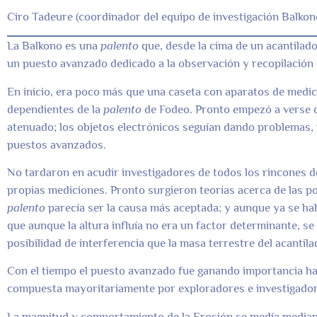
Ciro Tadeure (coordinador del equipo de investigación Balkon
La Balkono es una
palento
que, desde la cima de un acantilado,
un puesto avanzado dedicado a la observación y recopilación 
En inicio, era poco más que una caseta con aparatos de medic
dependientes de la
palento
de Fodeo. Pronto empezó a verse qu
atenuado; los objetos electrónicos seguían dando problemas,
puestos avanzados.
No tardaron en acudir investigadores de todos los rincones d
propias mediciones. Pronto surgieron teorías acerca de las pos
palento
parecía ser la causa más aceptada; y aunque ya se ha
que aunque la altura influía no era un factor determinante, se
posibilidad de interferencia que la masa terrestre del acantila
Con el tiempo el puesto avanzado fue ganando importancia h
compuesta mayoritariamente por exploradores e investigado
La magnitud y comportamiento de la Erosión se medía mediante