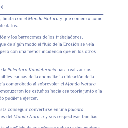
o)
 limita con el
Mondo Natura
y que comenzó como
de datos.
ión y los barracones de los trabajadores,
e de algún modo el flujo de la Erosión se veía
 pero con una menor incidencia que en los otros
e la
Palentara Kondeferacio
para realizar sus
ibles causas de la anomalía: la ubicación de la
bía comprobado al sobrevolar el
Mondo Natura
 encauzaron los estudios hacia esa teoría junto a la
do pudiiera ejercer.
asta conseguir convertirse en una
palento
res del
Mondo Natura
y sus respectivas familias.
 el análisis de sus efectos sobre varios equipos