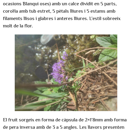
ocasions Blanqui oses) amb un calce dividit en 5 parts,
corol·la amb tub estret, 5 pètals lliures i 5 estams amb
filaments llisos i glabres i anteres lliures. L’estil sobreeix
molt de la flor.
El fruit sorgeix en forma de càpsula de 2×1’8mm amb forma
de pera inversa amb de 3 a 5 angles. Les llavors presenten