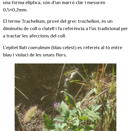
una forma elíptica, són d’un marró clar i mesuren
0,5×0,2mm.
El terme Trachelium, prové del grec
trachelion
, és un
diminutiu de coll o clatell i fa referència a l’ús tradicional per
a tractar les afeccions del coll.
L’epítet llatí
caeruleum
(blau celest) es refereix al tó entre
blau i violaci de les seues flors.