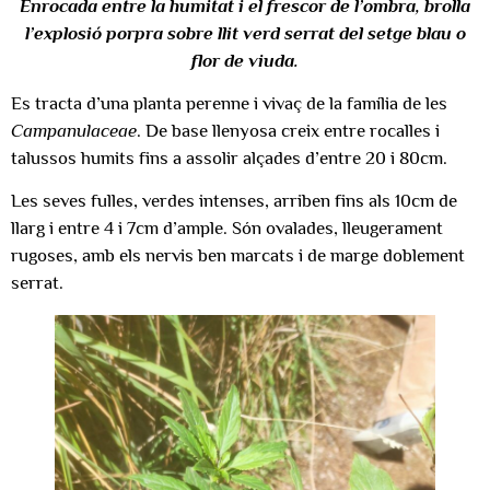
Enrocada entre la humitat i el frescor de l’ombra, brolla
l’explosió porpra sobre llit verd serrat del setge blau o
flor de viuda.
Es tracta d’una planta perenne i vivaç de la família de les
Campanulaceae
. De base llenyosa creix entre rocalles i
talussos humits fins a assolir alçades d’entre 20 i 80cm.
Les seves fulles, verdes intenses, arriben fins als 10cm de
llarg i entre 4 i 7cm d’ample. Són ovalades, lleugerament
rugoses, amb els nervis ben marcats i de marge doblement
serrat.