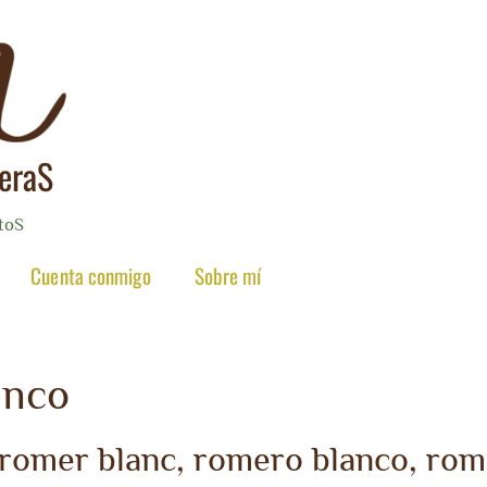
reraS
toS
Cuenta conmigo
Sobre mí
anco
omer blanc, romero blanco, romer