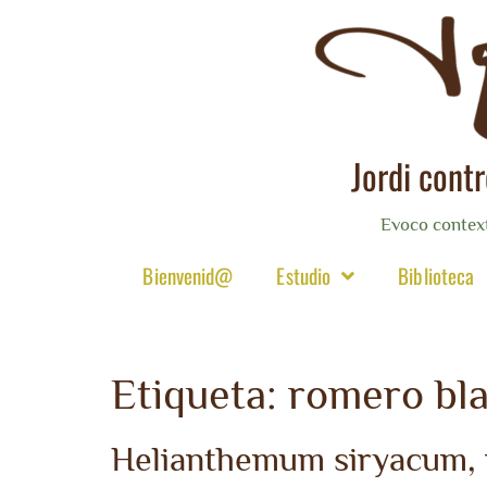
Jordi cont
Evoco contex
Bienvenid@
Estudio
Biblioteca
Etiqueta:
romero bl
Helianthemum siryacum, r