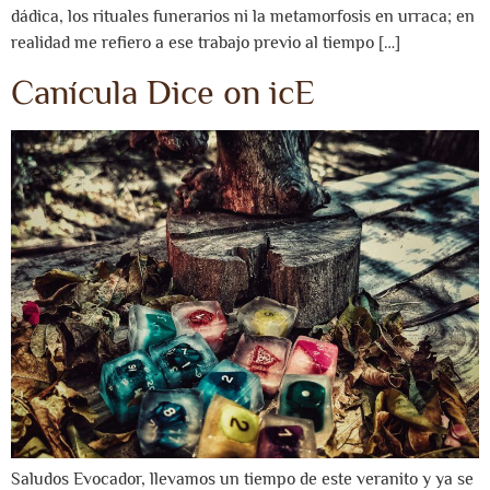
dádica, los rituales funerarios ni la metamorfosis en urraca; en
realidad me refiero a ese trabajo previo al tiempo […]
Canícula Dice on icE
Saludos Evocador, llevamos un tiempo de este veranito y ya se