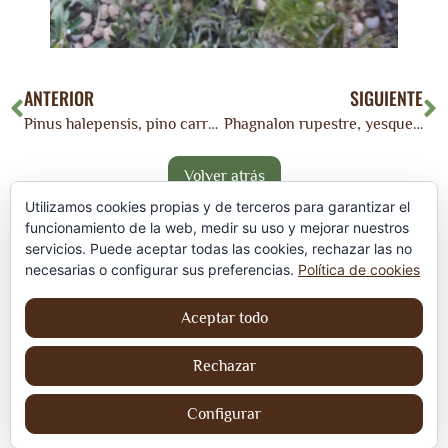
ANTERIOR
SIGUIENTE
Pinus halepensis, pino carrasco, pi blanc
Phagnalon rupestre, yesquera, ges, tomillo blanco, mançanilla borda, hierba del riñón, ullastre de frare
Utilizamos cookies propias y de terceros para garantizar el
funcionamiento de la web, medir su uso y mejorar nuestros
servicios. Puede aceptar todas las cookies, rechazar las no
necesarias o configurar sus preferencias.
Política de cookies
Aceptar todo
Rechazar
Política de privacidad
Aviso Legal
Configurar