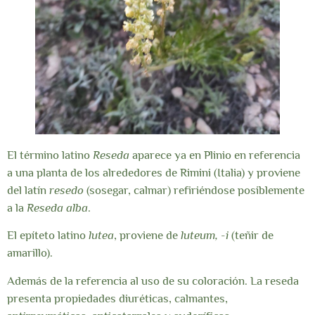
El término latino
Reseda
aparece ya en Plinio en referencia
a una planta de los alrededores de Rimini (Italia) y proviene
del latín
resedo
(sosegar, calmar) refiriéndose posiblemente
a la
Reseda alba
.
El epíteto latino
lutea
, proviene de
luteum, -i
(teñir de
amarillo).
Además de la referencia al uso de su coloración. La reseda
presenta propiedades diuréticas, calmantes,