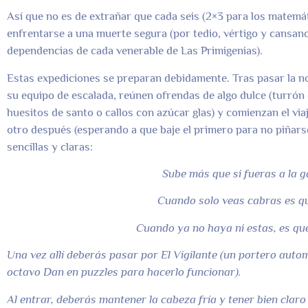
Así que no es de extrañar que cada seis (2×3 para los matemá
enfrentarse a una muerte segura (por tedio, vértigo y cansanci
dependencias de cada venerable de Las Primigenias).
Estas expediciones se preparan debidamente. Tras pasar la noc
su equipo de escalada, reúnen ofrendas de algo dulce (turrón 
huesitos de santo o callos con azúcar glas) y comienzan el viaj
otro después (esperando a que baje el primero para no piñar
sencillas y claras:
Sube más que si fueras a la 
Cuando solo veas cabras es qu
Cuando ya no haya ni estas, es que
Una vez allí deberás pasar por El Vigilante (un portero auto
octavo Dan en puzzles para hacerlo funcionar).
Al entrar, deberás mantener la cabeza fría y tener bien clar