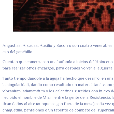
Angustias, Arcadas, Auxilio y Socorro son cuatro venerables 
eso del ganchillo.
Cuentan que comenzaron una bufanda a inicios del Holoceno y
para realizar otros encargos, para después volver a la guerra.
Tanto tiempo dándole a la aguja ha hecho que desarrollen una
la singularidad, dando como resultado un material tan liviano y 
vibranium, adamantium o los calcetines zurcidos con huevo de
recibido el nombre de Mizril entre la gente de la Resistencia.
tiran dados al aire (aunque caigan fuera de la mesa) cada vez
chaquetilla, pantalones o un tapetito de combate del supercal