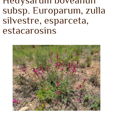
Hedysarum boveanun
subsp. Europarum, zulla
silvestre, esparceta,
estacarosins