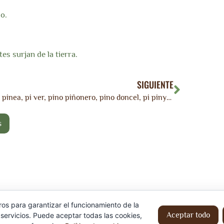
io.
es surjan de la tierra.
SIGUIENTE
Pinus pinea, pi ver, pino piñonero, pino doncel, pi pinyoner, pi pinyer.
Aviso Legal
Política de cookies
ros para garantizar el funcionamiento de la
Aceptar todo
servicios. Puede aceptar todas las cookies,