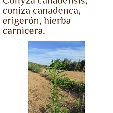
Conyza canadensis,
coniza canadenca,
erigerón, hierba
carnicera.