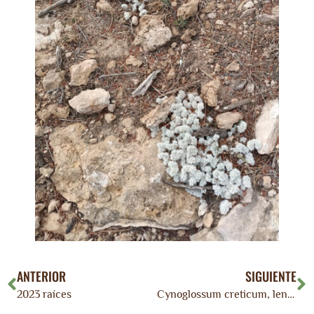
ANTERIOR
SIGUIENTE
2023 raíces
Cynoglossum creticum, lengua de perro, besneula blava.